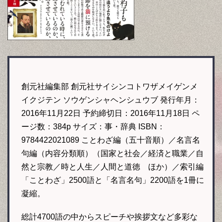
創元社編集部 創元社サイシンコトワザメイゲンメ
イクジテン ソウゲンシャヘンシュウブ 発行年月：
2016年11月22日 予約締切日：2016年11月18日 ペ
ージ数：384p サイズ：事・辞典 ISBN：
9784422021089 ことわざ編（五十音順）／名言名
句編（内容分類順）（国家と社会／経済と職業／自
然と宗教／時と人生／人間と道徳 ほか）／索引編
「ことわざ」2500語と「名言名句」2200語を1冊に
凝縮。
総計4700語の中からスピーチや挨拶文など多彩な